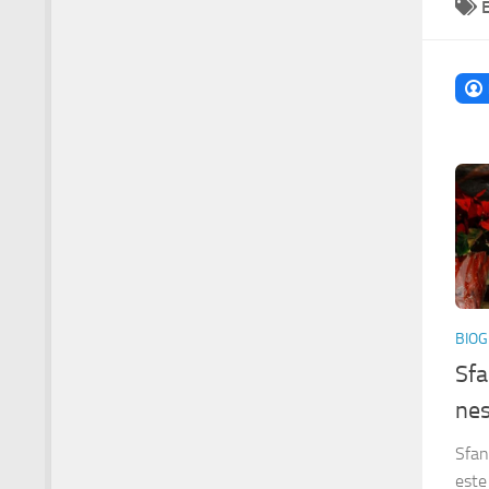
BIOG
Sfa
nes
Sfan
este