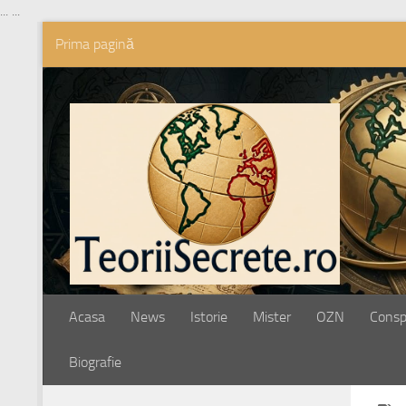
...
...
Prima pagină
Skip to content
Acasa
News
Istorie
Mister
OZN
Conspi
Biografie