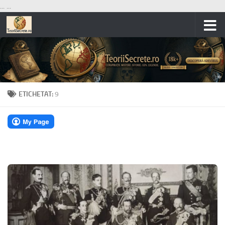
...
...
Skip to content
ETICHETAT:
9