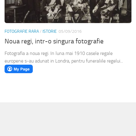
FOTOGRAFIE RARA
/
ISTORIE
05/09/2016
Noua regi, intr-o singura fotografie
Fotografia a noua regi. In luna mai 1910 casele regale
europene s-au adunat in Londra, pentru funeraliile regelui...