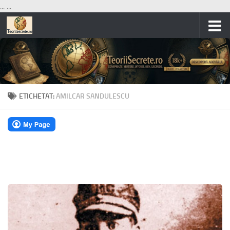
...
...
Skip to content
ETICHETAT:
AMILCAR SANDULESCU