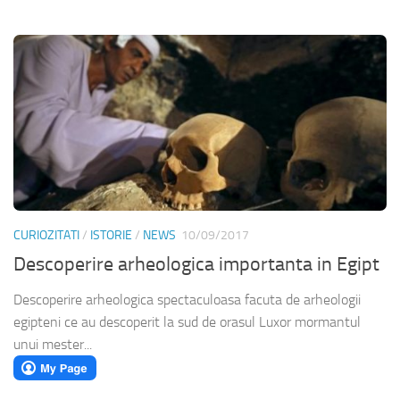
CURIOZITATI
/
ISTORIE
/
NEWS
10/09/2017
Descoperire arheologica importanta in Egipt
Descoperire arheologica spectaculoasa facuta de arheologii
egipteni ce au descoperit la sud de orasul Luxor mormantul
unui mester...