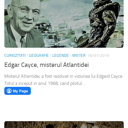
CURIOZITATI
/
GEOGRAFIE
/
LEGENDE
/
MISTER
16/01/2019
Edgar Cayce, misterul Atlantidei
Misterul Atlantidei, a fost rezolvat in viziunea lui Edgard Cayce.
Totul a inceput in anul 1968, cand pilotul...