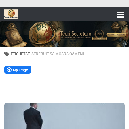
...
...
Skip to content
ETICHETAT:
ATREBUIT SA MOARA OAMENI