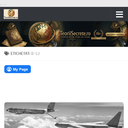
...
...
Skip to content
ETICHETAT:
B-52