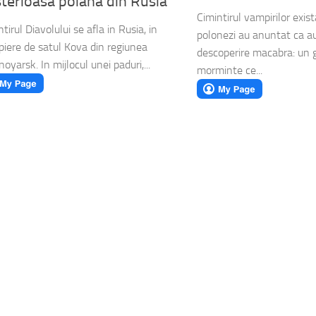
terioasa poiana din Rusia
Cimintirul vampirilor exist
tirul Diavolului se afla in Rusia, in
polonezi au anuntat ca au
piere de satul Kova din regiunea
descoperire macabra: un 
oyarsk. In mijlocul unei paduri,...
morminte ce...