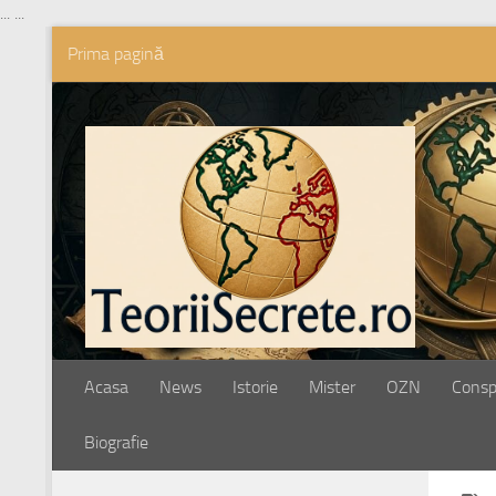
...
...
Prima pagină
Skip to content
Acasa
News
Istorie
Mister
OZN
Conspi
Biografie