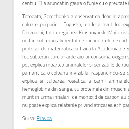
centru. El a aruncat in gaura o funie cu o greutate
Totodata, Semchenko a observat ca doar in apropi
culoare purpurie. Tuguska, unde a avut loc expl
Diavolului, tot in regiunea Krasnoyarsk. Mai exista
un foc subteran alimentat de zacamintele de carbun
profesor de matematica si fizica la Academia de S
foc subteran care ar arde aici ar consuma oxigen si
pot explica moartea animalelor si senzatiile de rau 
pamant ca o coloana invizibila, raspandindu-se d
explica si culoarea rosiatica a carnii animal
hemoglobina din sange, cu proteinele din muschi si
murit in urma inhalarii de monoxid de carbon au obr
nu poate explica relatarile privind stricarea echip
Sursa:
Pravda