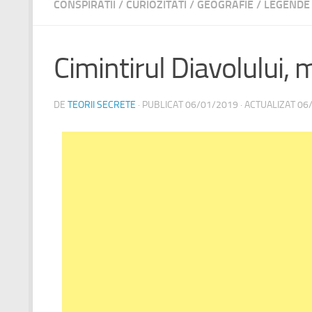
CONSPIRATII
/
CURIOZITATI
/
GEOGRAFIE
/
LEGENDE
Cimintirul Diavolului,
DE
TEORII SECRETE
· PUBLICAT
06/01/2019
· ACTUALIZAT
06