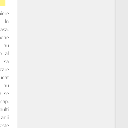
piere
. In
oasa,
mene
e au
p al
i sa
care
udat
a nu
a se
 cap,
multi
 anii
 este