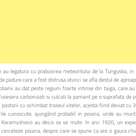
i au legatura cu prabusirea meteoritului de la Tunguska, in
de padure care a fost distrusa atunci se afla destul de aproa
Ciobanii au dat peste regiuni foarte intinse din taiga, care au
fusesera carbonizati si culcati la pamant pe o suprafata de 
pastorii cu schimbat traseul vitelor, acesta fiind deviat cu 
ile cunoscute, ajungând probabil in poiana, unde au murit
d Karamyshevo au decis sa se mute. In anii 1920, un exper
cerceteze poiana, despre care se spune ca are o gaura chi