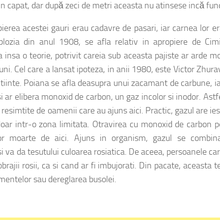
 in capat, dar după zeci de metri aceasta nu atinsese incă fun
erea acestei gauri erau cadavre de pasari, iar carnea lor e
ozia din anul 1908, se afla relativ in apropiere de Cimit
 insa o teorie, potrivit careia sub aceasta pajiste ar arde m
i. Cel care a lansat ipoteza, in anii 1980, este Victor Zhura
tiinte. Poiana se afla deasupra unui zacamant de carbune, i
 ar elibera monoxid de carbon, un gaz incolor si inodor. Astf
resimtite de oamenii care au ajuns aici. Practic, gazul are ies
oar intr-o zona limitata. Otravirea cu monoxid de carbon 
elor moarte de aici. Ajuns in organism, gazul se combin
 va da tesutului culoarea rosiatica. De aceea, persoanele ca
ajii rosii, ca si cand ar fi imbujorati. Din pacate, aceasta t
amentelor sau dereglarea busolei.