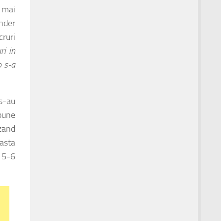
a mai
ander
ruri
ri in
o s-a
 s-au
spune
zand
easta
e 5-6