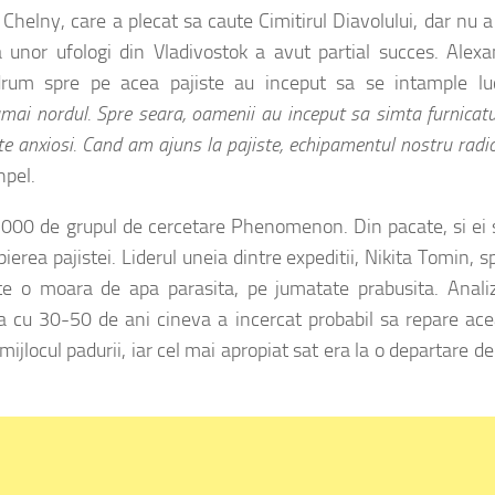
 Chelny, care a plecat sa caute Cimitirul Diavolului, dar nu 
 unor ufologi din Vladivostok a avut partial succes. Alex
 drum spre pe acea pajiste au inceput sa se intample luc
umai nordul. Spre seara, oamenii au inceput sa simta furnicatu
rte anxiosi. Cand am ajuns la pajiste, echipamentul nostru radi
npel.
 2000 de grupul de cercetare Phenomenon. Din pacate, si ei
pierea pajistei. Liderul uneia dintre expeditii, Nikita Tomin, 
ste o moara de apa parasita, pe jumatate prabusita. Anali
urma cu 30-50 de ani cineva a incercat probabil sa repare ac
jlocul padurii, iar cel mai apropiat sat era la o departare d