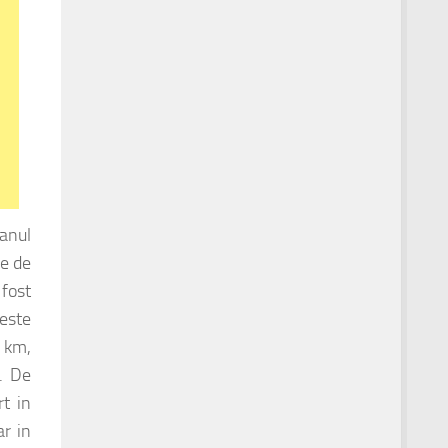
 anul
pe de
 fost
peste
3 km,
. De
t in
ar in