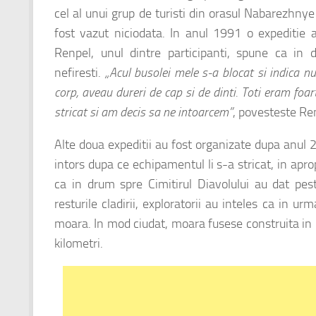
cel al unui grup de turisti din orasul Nabarezhnye
fost vazut niciodata. In anul 1991 o expeditie a
Renpel, unul dintre participanti, spune ca in
nefiresti.
„Acul busolei mele s-a blocat si indica n
corp, aveau dureri de cap si de dinti. Toti eram foa
stricat si am decis sa ne intoarcem”
, povesteste Re
Alte doua expeditii au fost organizate dupa anul
intors dupa ce echipamentul li s-a stricat, in apro
ca in drum spre Cimitirul Diavolului au dat pe
resturile cladirii, exploratorii au inteles ca in 
moara. In mod ciudat, moara fusese construita in mi
kilometri.