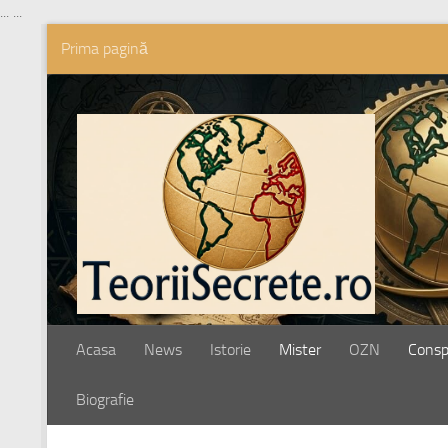
...
...
Prima pagină
Skip to content
Acasa
News
Istorie
Mister
OZN
Conspi
Biografie