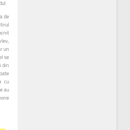
dul.
ra de
irul
ocnit
vlev,
ar un
el se
i din
poate
a cu
re au
eorie