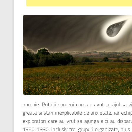
apropie. Putinii oameni care au avut curajul sa 
greata si stari inexplicabile de anxietate, iar ec
exploratori care au vrut sa ajunga aici au dispar
1980-1990, inclusiv trei grupuri organizate, nu s