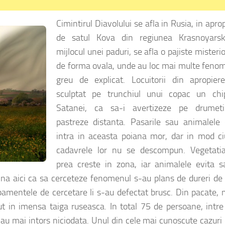
Cimintirul Diavolului se afla in Rusia, in apro
de satul Kova din regiunea Krasnoyarsk
mijlocul unei paduri, se afla o pajiste misteri
de forma ovala, unde au loc mai multe feno
greu de explicat. Locuitorii din apropier
sculptat pe trunchiul unui copac un chi
Satanei, ca sa-i avertizeze pe drumet
pastreze distanta. Pasarile sau animalele 
intra in aceasta poiana mor, dar in mod ci
cadavrele lor nu se descompun. Vegetati
prea creste in zona, iar animalele evita s
vina aici ca sa cerceteze fenomenul s-au plans de dureri de
hipamentele de cercetare li s-au defectat brusc. Din pacate, 
ut in imensa taiga ruseasca. In total 75 de persoane, intre
-au mai intors niciodata. Unul din cele mai cunoscute cazuri