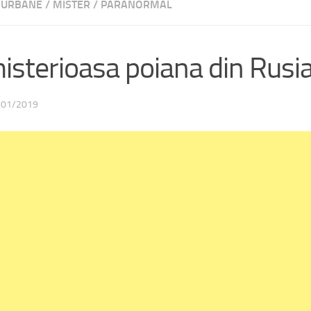
 URBANE
/
MISTER
/
PARANORMAL
 misterioasa poiana din Rusi
/01/2019