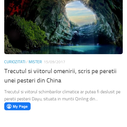
CURIOZITATI
/
MISTER
15/09/2017
Trecutul si viitorul omenirii, scris pe peretii
unei pesteri din China
Trecutul si viitorul schimbarilor climatice ar putea fi deslusit pe
peretii pesterii Dayu, situata in muntii Qinling din...