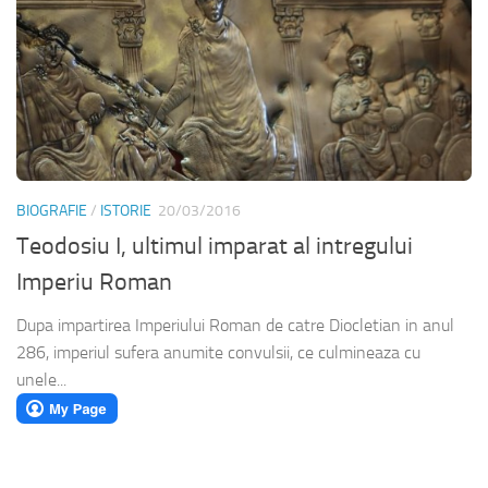
BIOGRAFIE
/
ISTORIE
20/03/2016
Teodosiu I, ultimul imparat al intregului
Imperiu Roman
Dupa impartirea Imperiului Roman de catre Diocletian in anul
286, imperiul sufera anumite convulsii, ce culmineaza cu
unele...