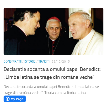
CONSPIRATII
/
ISTORIE
/
TRADITII
22/12/2015
Declaratie socanta a omului papei Benedict:
„Limba latina se trage din româna veche”
Declaratie socanta a omului papei Benedict: „Limba latina se
trage din româna veche”. Teoria cum ca limba latina...