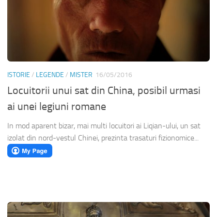
ISTORIE
/
LEGENDE
/
MISTER
16/05/2016
Locuitorii unui sat din China, posibil urmasi
ai unei legiuni romane
In mod aparent bizar, mai multi locuitori ai Liqian-ului, un sat
izolat din nord-vestul Chinei, prezinta trasaturi fizionomice...