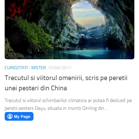
CURIOZITATI
/
MISTER
15/09/2017
Trecutul si viitorul omenirii, scris pe peretii
unei pesteri din China
Trecutul si viitorul schimbarilor climatice ar putea fi deslusit pe
peretii pesterii Dayu, situata in muntii Qinling din...