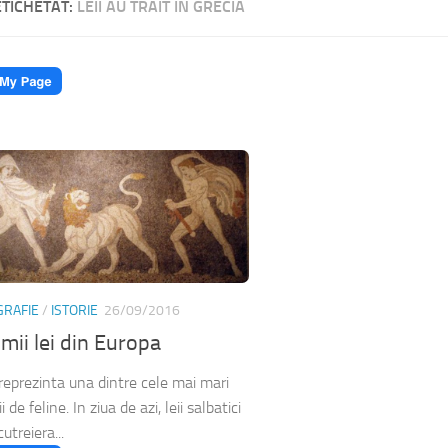
ETICHETAT:
LEII AU TRAIT IN GRECIA
GRAFIE
/
ISTORIE
26/09/2016
imii lei din Europa
, reprezinta una dintre cele mai mari
i de feline. In ziua de azi, leii salbatici
utreiera...