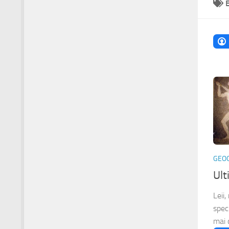
GEO
Ult
Leii
speci
mai c