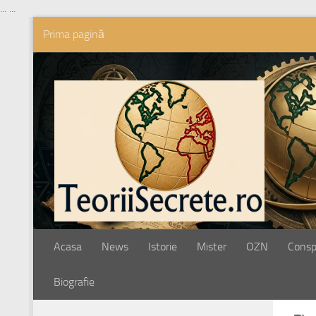
...
...
Prima pagină
Skip to content
Acasa
News
Istorie
Mister
OZN
Conspi
Biografie