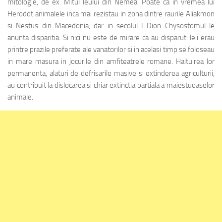
mitologie, de ex. Mitul leului din Nemea. Poate ca in vremea lui
Herodot animalele inca mai rezistau in zona dintre raurile Aliakmon
si Nestus din Macedonia, dar in secolul I Dion Chysostomul le
anunta disparitia. Si nici nu este de mirare ca au disparut: leii erau
printre prazile preferate ale vanatorilor si in acelasi timp se foloseau
in mare masura in jocurile din amfiteatrele romane. Haituirea lor
permanenta, alaturi de defrisarile masive si extinderea agriculturii,
au contribuit la dislocarea si chiar extinctia partiala a maiestuoaselor
animale.