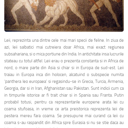
Leii, reprezinta una dintre cele mai mari specii de feline. In ziua de
azi, leii salbatici mai cutreiera doar Africa, mai exact regiunea
subsahariana, si o mica portiune din India. In antichitate insa lucrurile
stateau cu totul altfel. Leii erau o prezenta constanta si in Africa de
nord, o mare parte din Asia si chiar si in Europa de sud-est. Leii
traiau in Europa inca din holocen, alcatuind o subspecie numita
‘panthera leo europaea’ si regasindu-se in Grecia, Turcia, Armenia,
Georgia, dar si in Iran, Afghanistan sau Pakistan. Sunt indicii cum ca
in timpurile istorice ar fi trait chiar si in Spania sau Franta. Putin
probabil totusi, pentru ca reprezentarile europene arata lei cu
coama stufoasa, in vreme ce arta preistorica reprezenta leii de
pestera mereu fara coama. Se presupune mai curand ca leii cu
coama s-au raspandit din Africa spre Eurasia si nu se stie daca au