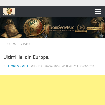
...
...
Skip to content
GEOGRAFIE
/
ISTORIE
Ultimii lei din Europa
DE
TEORII SECRETE
· PUBLICAT
26/09/2016
· ACTUALIZAT
30/09/2016