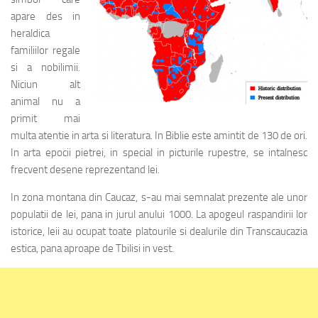
apare des in
heraldica
familiilor regale
si a nobilimii.
Niciun alt
animal nu a
primit mai
multa atentie in arta si literatura. In Biblie este amintit de 130 de ori.
In arta epocii pietrei, in special in picturile rupestre, se intalnesc
frecvent desene reprezentand lei.
In zona montana din Caucaz, s-au mai semnalat prezente ale unor
populatii de lei, pana in jurul anului 1000. La apogeul raspandirii lor
istorice, leii au ocupat toate platourile si dealurile din Transcaucazia
estica, pana aproape de Tbilisi in vest.