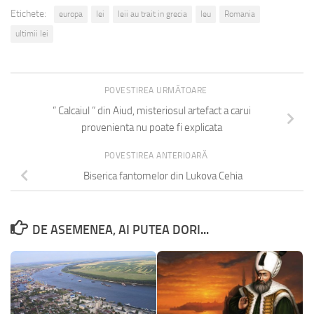
Etichete:
europa
lei
leii au trait in grecia
leu
Romania
ultimii lei
POVESTIREA URMĂTOARE
” Calcaiul ” din Aiud, misteriosul artefact a carui
provenienta nu poate fi explicata
POVESTIREA ANTERIOARĂ
Biserica fantomelor din Lukova Cehia
DE ASEMENEA, AI PUTEA DORI...