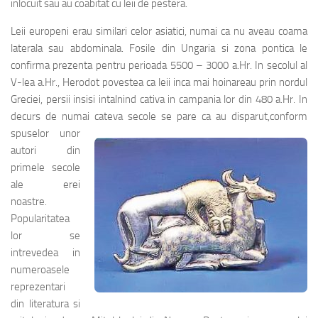
inlocuit sau au coabitat cu leii de pestera.
Leii europeni erau similari celor asiatici, numai ca nu aveau coama
laterala sau abdominala. Fosile din Ungaria si zona pontica le
confirma prezenta pentru perioada 5500 – 3000 a.Hr. In secolul al
V-lea a.Hr., Herodot povestea ca leii inca mai hoinareau prin nordul
Greciei, persii insisi intalnind cativa in campania lor din 480 a.Hr. In
decurs de numai cateva secole se pare ca au disparut,
conform
spuselor unor
autori din
primele secole
ale erei
noastre.
Popularitatea
lor se
intrevedea in
numeroasele
reprezentari
din literatura si