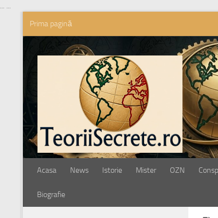
...
...
Prima pagină
Skip to content
Acasa
News
Istorie
Mister
OZN
Conspi
Biografie