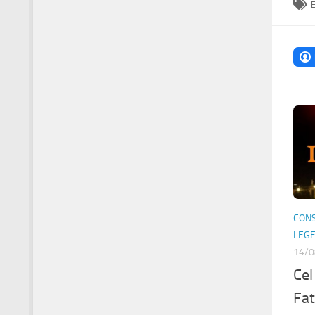
CONS
LEG
14/0
Cel
Fa