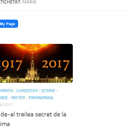
ETICHETAT:
MARIA
PIRATII
/
CURIOZITATI
/
ISTORIE
/
ENDE
/
MISTER
/
PARANORMAL
8/2017
 de-al treilea secret de la
tima