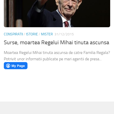
CONSPIRATII
/
ISTORIE
/
MISTER
31/12/2015
Surse, moartea Regelui Mihai tinuta ascunsa
Moartea Regelui Mihai tinuta ascunsa de catre Familia Regala?
Potrivit unor informatii publicate pe mari agentii de presa...