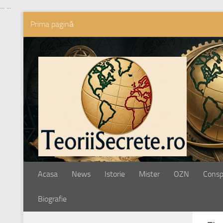
...
...
Prima pagină
Skip to content
Acasa
News
Istorie
Mister
OZN
Conspi
Biografie