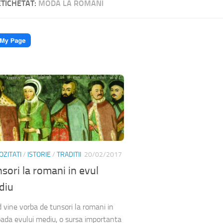
ETICHETAT:
MODA LA ROMANI
OZITATI
/
ISTORIE
/
TRADITII
20/02/2017
sori la romani in evul
diu
 vine vorba de tunsori la romani in
oada evului mediu, o sursa importanta