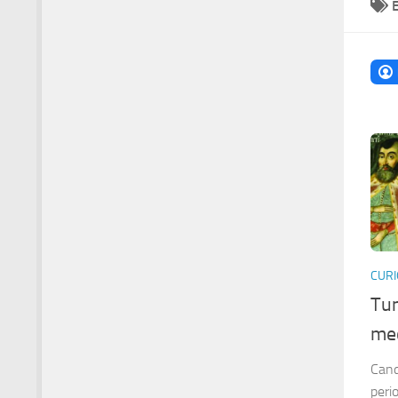
CURI
Tun
me
Cand
peri