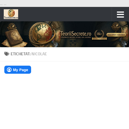
...
...
Skip to content
ETICHETAT:
NICOLAE