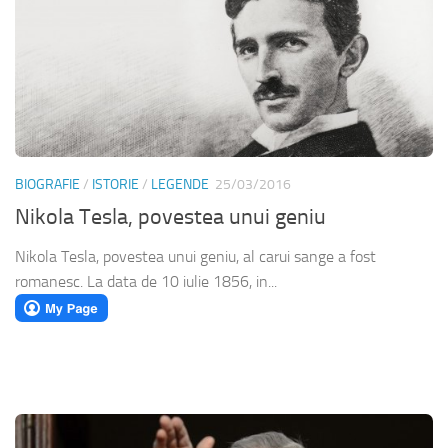
BIOGRAFIE
/
ISTORIE
/
LEGENDE
25/03/2016
Nikola Tesla, povestea unui geniu
Nikola Tesla, povestea unui geniu, al carui sange a fost
romanesc. La data de 10 iulie 1856, in...