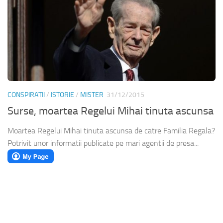
CONSPIRATII
/
ISTORIE
/
MISTER
31/12/2015
Surse, moartea Regelui Mihai tinuta ascunsa
Moartea Regelui Mihai tinuta ascunsa de catre Familia Regala?
Potrivit unor informatii publicate pe mari agentii de presa...