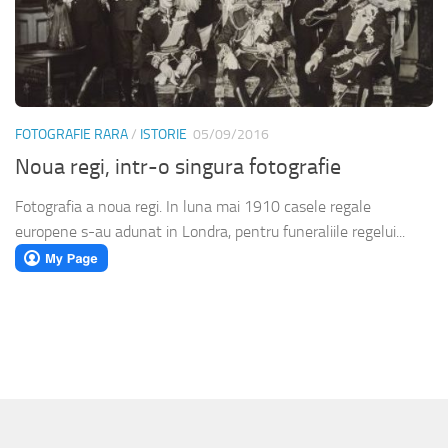
FOTOGRAFIE RARA
/
ISTORIE
05/09/2016
Noua regi, intr-o singura fotografie
Fotografia a noua regi. In luna mai 1910 casele regale
europene s-au adunat in Londra, pentru funeraliile regelui...