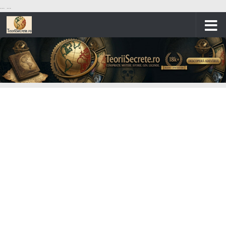
...
...
Skip to content