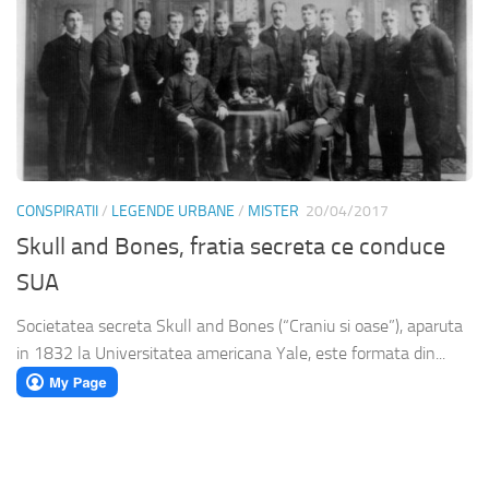
CONSPIRATII
/
LEGENDE URBANE
/
MISTER
20/04/2017
Skull and Bones, fratia secreta ce conduce
SUA
Societatea secreta Skull and Bones (“Craniu si oase”), aparuta
in 1832 la Universitatea americana Yale, este formata din...