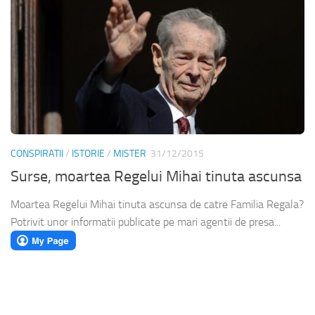
CONSPIRATII
/
ISTORIE
/
MISTER
31/12/2015
Surse, moartea Regelui Mihai tinuta ascunsa
Moartea Regelui Mihai tinuta ascunsa de catre Familia Regala?
Potrivit unor informatii publicate pe mari agentii de presa...