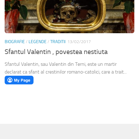
BIOGRAFIE
/
LEGENDE
/
TRADITII
13/02/2017
Sfantul Valentin , povestea nestiuta
Sfantul Valentin, sau Valentin din Terni, este un martir
declarat ca sfant al crestinilor romano-catolici, care a trait...