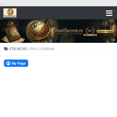
...
...
Skip to content
ETICHETAT:
TARILE ROMANE