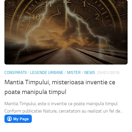
CONSPIRATII
/
LEGENDE URBANE
/
MISTER
/
NEWS
25/01/2019
Mantia Timpului, misterioasa inventie ce
poate manipula timpul
Mantia Timpului, este o inventie ce poate manipula timpul.
Conform publicatiei Nature, cercetatorii au realizat un fel de...