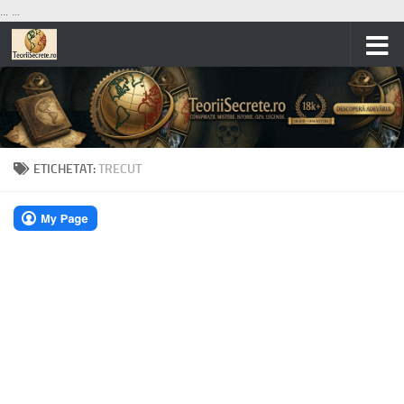
...
...
Skip to content
ETICHETAT:
TRECUT