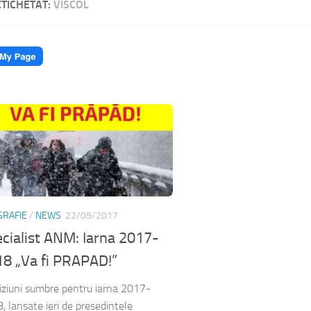
ETICHETAT:
VISCOL
GRAFIE
/
NEWS
22/09/2017
cialist ANM: Iarna 2017-
8 „Va fi PRAPAD!”
iziuni sumbre pentru iarna 2017-
, lansate ieri de presedintele