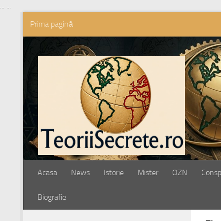
...
...
Prima pagină
Skip to content
Acasa
News
Istorie
Mister
OZN
Conspi
Biografie