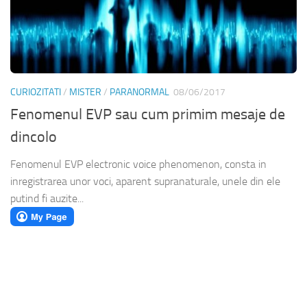
CURIOZITATI
/
MISTER
/
PARANORMAL
08/06/2017
Fenomenul EVP sau cum primim mesaje de
dincolo
Fenomenul EVP electronic voice phenomenon, consta in
inregistrarea unor voci, aparent supranaturale, unele din ele
putind fi auzite...