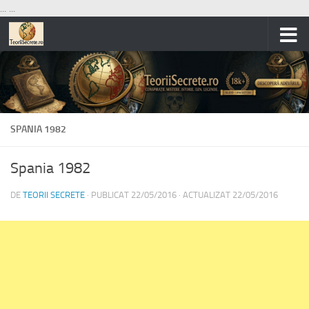
...
...
Skip to content
SPANIA 1982
Spania 1982
DE
TEORII SECRETE
· PUBLICAT
22/05/2016
· ACTUALIZAT
22/05/2016