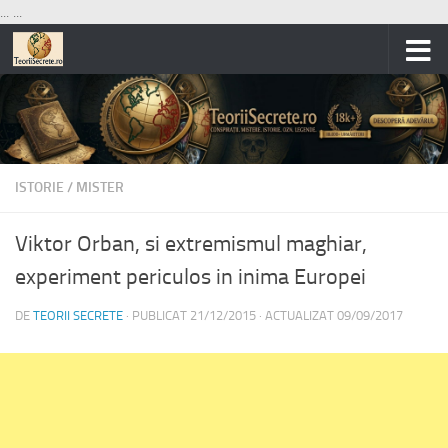
...
...
Skip to content
ISTORIE
/
MISTER
Viktor Orban, si extremismul maghiar,
experiment periculos in inima Europei
DE
TEORII SECRETE
· PUBLICAT
21/12/2015
· ACTUALIZAT
09/09/2017