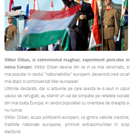
Viktor Orban, si extremismul maghiar, experiment periculos in
inima Europei
. Viktor Orban devine din ce in ce mai carismatic, si
mai popular in randul “nationalistilor” europeni ,devenind cred ca cel
mai atipic si controversat lider european.
Ultimile declaratii, dar si actiunile pe care acesta le-a avut in cazul
valului de refugiati, au starnit un val de simpatie pe retelele sociale
din mai toata Europa, in randul populatiei cu orientare de dreapta si
nu numai.
Viktor Orban, acuza politicienii europeni, ca ignora valorile crestine,
traditiile nationale europene, primind extracomunitari în scop
electoral.