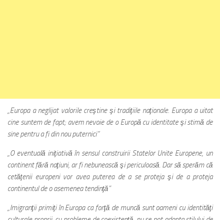
„Europa a neglijat valorile creştine şi tradiţiile naţionale. Europa a uitat
cine suntem de fapt; avem nevoie de o Europă cu identitate şi stimă de
sine pentru a fi din nou puternici”
„O eventuală iniţiativă în sensul construirii Statelor Unite Europene, un
continent fără naţiuni, ar fi nebunească şi periculoasă. Dar să sperăm că
cetăţenii europeni vor avea puterea de a se proteja şi de a proteja
continentul de o asemenea tendinţă”
„Imigranţii primiţi în Europa ca forţă de muncă sunt oameni cu identităţi
culturale proprii, cu probleme de coexistenţă, nu se pot adapta stilului de