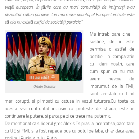
viaţă european. În ţările care au mari comunităţi de imigranţi s-au
dezvoltat culturi paralele. Cel mai mare avantaj al Europei Centrale este
că aici nu există astfel de societăţi paralele”
Ma intreb oare cine il
sustine, de ii este
permisa o astfel de
pozitie, in comparatie
cu liderii nostri, care
cum spun ca nu mai
avem nevoie de
imprumut de la FMI,
Orbán Dictator
sunt arestati ca fiind
mari corupti, si plimbati cu catuse in vazul tuturora.Cu toate ca
acesta s-a confruntat inclusiv cu proteste de strada, este in
continuare la putere, si parca pe zi ce trece mai puternic.
De mentionat ca si liderul grec Alexis Tsipras, a incercat sa joace tare
cu UE si FMI, si a fost repede pus cu botul pe labe, chiar daca avea
sprijinul Rusiei si al lui Putin.