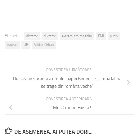
Etichete:
dictator
diktator
extremism maghiar
FMI
putin
tsipras
UE
Viktor Orban
POVESTIREA URMĂTOARE
Declaratie socanta a omului papei Benedict: „Limba latina
se trage din româna veche”
POVESTIREA ANTERIOARĂ
Mos Craciun Exista !
DE ASEMENEA, AI PUTEA DORI...