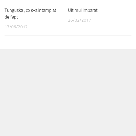
Tunguska , ce s-a intamplat
Ultimul Imparat
de fapt
26/02/2017
17/06/2017