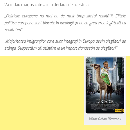
Va redau mai jos cateva din declaratiile acestuia:
„Politicile europene nu mai au de mult timp simţul realităţii. Elitele
politice europene sunt blocate în ideologii şi au cu greu vreo legătură cu
realitatea”
„Majoritatea imigranţilor care sunt integraţi în Europa devin alegători de
stânga. Suspectăm că asistăm la un import clandestin de alegători”
Viktor Orban Dictator 1