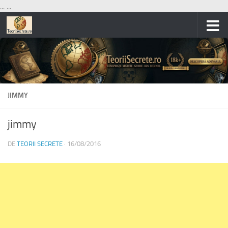
...
...
Skip to content
JIMMY
jimmy
DE
TEORII SECRETE
·
16/08/2016