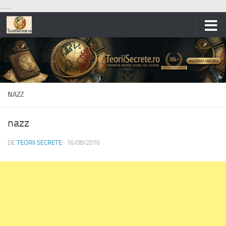
...
...
Skip to content
NAZZ
nazz
DE
TEORII SECRETE
·
16/08/2016