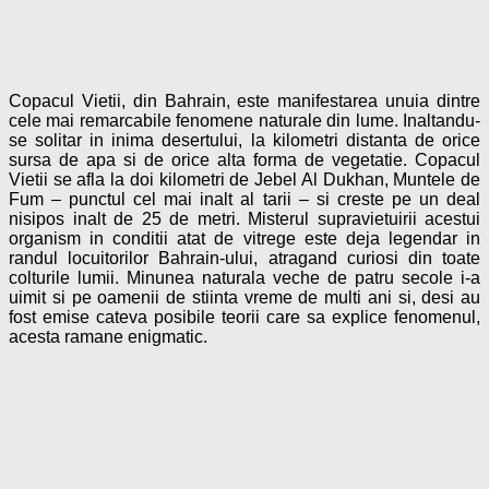
Copacul Vietii, din Bahrain, este manifestarea unuia dintre
cele mai remarcabile fenomene naturale din lume. Inaltandu-
se solitar in inima desertului, la kilometri distanta de orice
sursa de apa si de orice alta forma de vegetatie. Copacul
Vietii se afla la doi kilometri de Jebel Al Dukhan, Muntele de
Fum – punctul cel mai inalt al tarii – si creste pe un deal
nisipos inalt de 25 de metri. Misterul supravietuirii acestui
organism in conditii atat de vitrege este deja legendar in
randul locuitorilor Bahrain-ului, atragand curiosi din toate
colturile lumii. Minunea naturala veche de patru secole i-a
uimit si pe oamenii de stiinta vreme de multi ani si, desi au
fost emise cateva posibile teorii care sa explice fenomenul,
acesta ramane enigmatic.