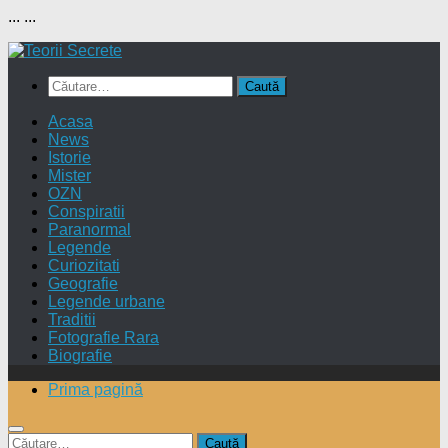
...
...
Skip
to
Caută
content
după:
Acasa
News
Istorie
Mister
OZN
Conspiratii
Paranormal
Legende
Curiozitati
Geografie
Legende urbane
Traditii
Fotografie Rara
Biografie
Prima pagină
Caută