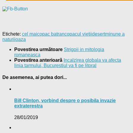
Etichete:
cel mai
copac batran
copacul vietii
desert
minune a
naturii
oaza
Povestirea următoare
Strigoii in mitologia
romaneasca
Povestirea anterioară
Incalzirea globala va afecta
linia tarmului, Bucurestiul va fi pe litoral
De asemenea, ai putea dori...
Bill Clinton, vorbind despre o posibila invazie
extraterestra
28/01/2019