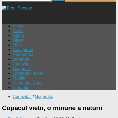
după:
Acasa
News
Istorie
Mister
OZN
Conspiratii
Paranormal
Legende
Curiozitati
Geografie
Legende urbane
Traditii
Fotografie Rara
Biografie
Curiozitati
/
Geografie
Copacul vietii, o minune a naturii