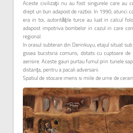
Aceste civilizaţii nu au fost singurele care au 
drept un bun adapost de razboi. In 1990, atunci ca
era in toi, autorităţile turce au luat in calcul fo
adapost impotriva bombelor in cazul in care confl
regional.
In orasul subteran din Derinkuyu, etajul situat su
gssea bucstsria comuns, dotats cu cuptoare de
aerisire. Aceste gauri purtau fumul prin tunele sap
distanţa, pentru a pacali adversarii.
Spatiul de stocare imens si miile de urne de cera