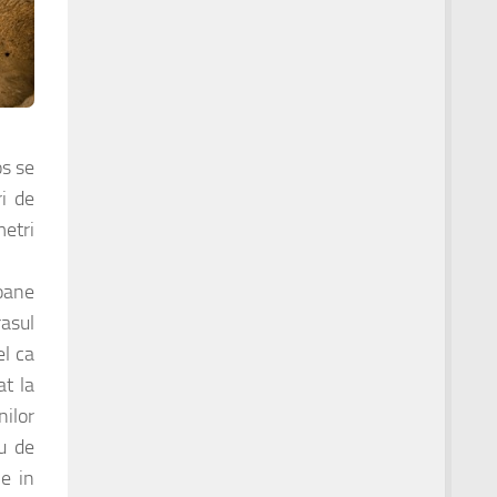
os se
i de
metri
soane
asul
el ca
at la
nilor
au de
ne in