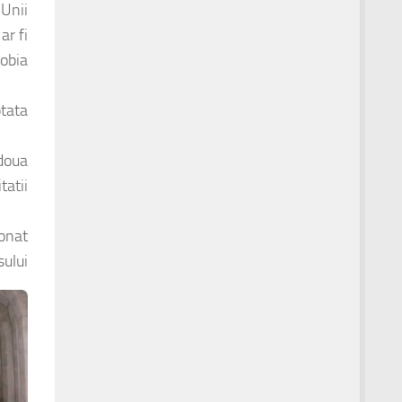
 Unii
ar fi
obia
otata
 doua
atii
ionat
sului