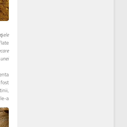
aşele
flate
ecare
 unei
ienta
 fost
inii,
 le-a