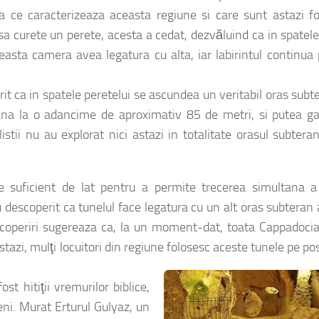
a ce caracterizeaza aceasta regiune si care sunt astazi f
t sa curete un perete, acesta a cedat, dezvăluind ca in spatel
ta camera avea legatura cu alta, iar labirintul continua 
rit ca in spatele peretelui se ascundea un veritabil oras subt
ana la o adancime de aproximativ 85 de metri, si putea ga
stii nu au explorat nici astazi in totalitate orasul subtera
e suficient de lat pentru a permite trecerea simultana a 
 descoperit ca tunelul face legatura cu un alt oras subteran 
escoperiri sugereaza ca, la un moment-dat, toata Cappadoci
tazi, mulţi locuitori din regiune folosesc aceste tunele pe po
ost hitiţii vremurilor biblice,
eni. Murat Erturul Gulyaz, un