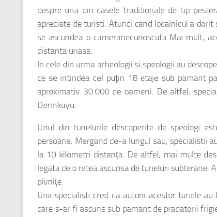
despre una din casele traditionale de tip pester
apreciate de turisti. Atunci cand localnicul a dori
se ascundea o cameranecunoscuta Mai mult, aceas
distanta uriasa.
In cele din urma arheologii si speologii au descope
ce se intindea cel puţin 18 etaje sub pamant p
aproximativ 30.000 de oameni. De altfel, speciali
Derinkuyu.
Unul din tunelurile descoperite de speologi est
persoane. Mergand de-a lungul sau, specialistii au
la 10 kilometri distanţa. De altfel, mai multe d
legata de o retea ascunsa de tuneluri subterane. As
pivniţe.
Unii specialisti cred ca autorii acestor tunele au f
care s-ar fi ascuns sub pamant de pradatorii frigi