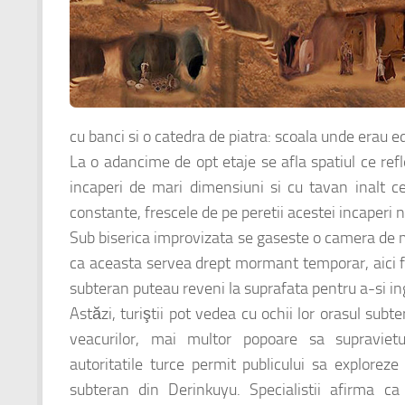
cu banci si o catedra de piatra: scoala unde erau ed
La o adancime de opt etaje se afla spatiul ce refl
incaperi de mari dimensiuni si cu tavan inalt c
constante, frescele de pe peretii acestei incaperi 
Sub biserica improvizata se gaseste o camera de m
ca aceasta servea drept mormant temporar, aici fi
subteran puteau reveni la suprafata pentru a-si ing
Astăzi, turiştii pot vedea cu ochii lor orasul subt
veacurilor, mai multor popoare sa supraviet
autoritatile turce permit publicului sa explorez
subteran din Derinkuyu. Specialistii afirma c