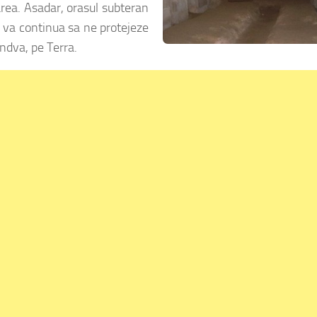
rea. Asadar, orasul subteran
 va continua sa ne protejeze
ndva, pe Terra.