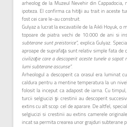
arheolog de la Muzeul Nevehir din Cappadocia, 
ipoteza. El confirma ca hitiţii au trait in aceste t
fost cei care le-au construit.
Gulyaz a lucrat la excavatiile de la Aikli Hoyuk, o 
topoare de piatra vechi de 10.000 de ani si ins
subterane sunt preistorice”
, explica Gulyaz. Speci
aproape de suprafaţa sunt relativ simple fata de c
civilizaţie care a descoperit aceste tunele a sapat
lumi subterane ascunse”.
Arheologul a descoperit ca orasul era luminat cu
caldura pentru a mentine temperatura la un nivel p
folosit la inceput ca adapost de iarna. Cu timpul, i
turcii selgiucizi şi crestinii au descoperit succesi
extins cu alt scop: cel de aparare. De altfel,
special
selgiucizi si crestinii au extins camerele originale
incat sa permita crearea unor grajduri subterane p