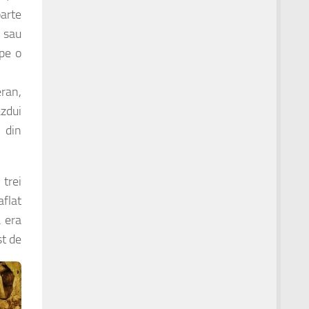
oarte
e sau
pe o
eran,
zdui
n din
trei
aflat
a era
st de