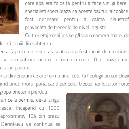
care apa era folosita pentru a face vin şi bere.
specialisti speculeaza ca aceste bauturi alcoolice 
fost necesare pentru a calma claustrof
provocata de trecerile de nivel inguste.
Cu trei etaje mai jos se găsea o camera mare, d
ucati copiii din subteran.
ecta faptul ca acest oras subteran a fost locuit de crestini:
e se intrepatrund pentru a forma o cruce. Din cauza umidit
nu s-au pastrat.
ici dimensiuni ce are forma unui cub. Arheologii au concluz
ind tinuti mortii pana cand pericolul
trecea, iar locuitorii ora
ropa prietenii pierduti.
eran ce a permis, de-a lungul
uiasca. Incepand cu 1969,
e aproximativ 10% din orasul
a Derinkuyu va continua sa