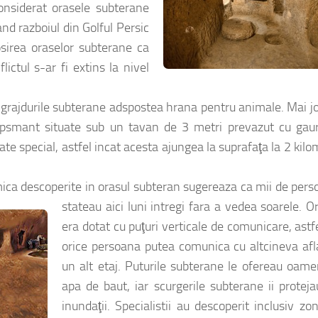
considerat orasele subterane
nd razboiul din Golful Persic
losirea oraselor subterane ca
ictul s-ar fi extins la nivel
b grajdurile subterane adspostea hrana pentru animale. Mai j
 psmant situate sub un tavan de 3 metri prevazut cu gaur
ate special, astfel incat acesta ajungea la suprafaţa la 2 kilo
mica descoperite in orasul subteran sugereaza ca mii de per
stateau aici luni intregi fara a vedea soarele.
Or
era dotat cu puţuri verticale de comunicare, astf
orice persoana putea comunica cu altcineva afl
un alt etaj. Puturile subterane le ofereau oame
apa de baut, iar scurgerile subterane ii protej
inundaţii. Specialistii au descoperit inclusiv zo