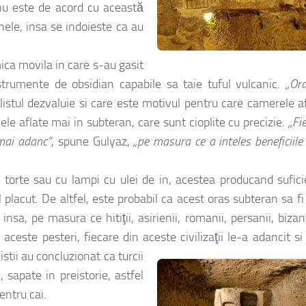
nu este de acord cu această
unele, insa se indoieste ca au
mica movila in care s-au gasit
trumente de obsidian capabile sa taie tuful vulcanic.
„Or
alistul dezvaluie si care este motivul pentru care camerele a
ele aflate mai in subteran, care sunt cioplite cu precizie.
„Fi
 mai adanc”
, spune Gulyaz,
„pe masura ce a inteles beneficiile
 torte sau cu lampi cu ulei de in, acestea producand sufic
lacut. De altfel, este probabil ca acest oras subteran sa fi
nsa, pe masura ce hitiţii, asirienii, romanii, persanii, bizant
v aceste pesteri, fiecare din aceste civilizaţii le-a adancit si
istii au concluzionat ca turcii
, sapate in preistorie, astfel
entru cai.