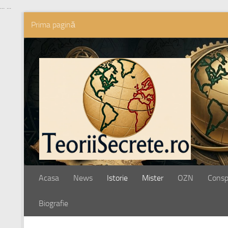
...
...
Prima pagină
Skip to content
Acasa
News
Istorie
Mister
OZN
Conspi
Biografie