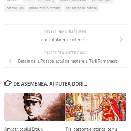
neacsu lupu
primul text in romana
scrisoarea lui neacsu
POVESTIREA URMĂTOARE
Templul placerilor interzise
POVESTIREA ANTERIOARĂ
Batalia de la Posada, actul de nastere al Tarii Romanesti
DE ASEMENEA, AI PUTEA DORI...
Amilcar, copilul Eroului
Trei personaje istorice, ce nu