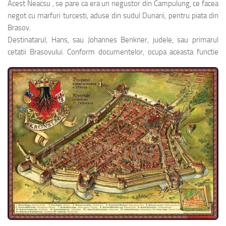
Acest Neacsu , se pare ca era un negustor din Campulung, ce facea
negot cu marfuri turcesti, aduse din sudul Dunarii, pentru piata din
Brasov.
Destinatarul, Hans, sau Johannes Benkner, judele, sau primarul
cetatii Brasovului.
Conform documentelor, ocupa aceasta functie