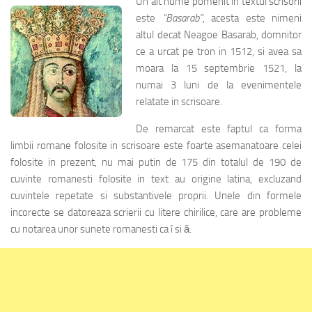
Un alt nume pomenit in textul scrisorii
este
“Basarab”
, acesta este nimeni
altul decat Neagoe Basarab, domnitor
ce a urcat pe tron in 1512, si avea sa
moara la 15 septembrie 1521, la
numai 3 luni de la evenimentele
relatate in scrisoare.
De remarcat este faptul ca forma
limbii romane folosite in scrisoare este foarte asemanatoare celei
folosite in prezent, nu mai putin de 175 din totalul de 190 de
cuvinte romanesti folosite in text au origine latina, excluzand
cuvintele repetate si substantivele proprii. Unele din formele
incorecte se datoreaza scrierii cu litere chirilice, care are probleme
cu notarea unor sunete romanesti ca î si ă.