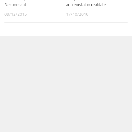
Necunoscut
ar fi existat in realitate
09/12/2015
17/10/2016