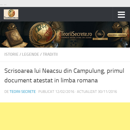
...
...
Skip to content
ISTORIE
/
LEGENDE
/
TRADITII
Scrisoarea lui Neacsu din Campulung, primul
document atestat in limba romana
DE
TEORII SECRETE
· PUBLICAT
12/02/2016
· ACTUALIZAT
30/11/2016