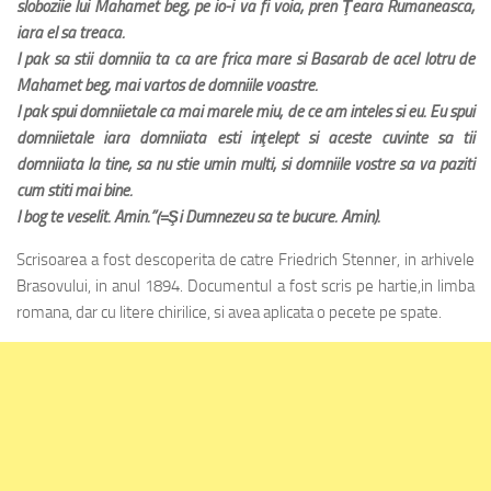
sloboziie lui Mahamet beg, pe io-i va fi voia, pren Ţeara Rumaneasca,
iara el sa treaca.
I pak sa stii domniia ta ca are frica mare si Basarab de acel lotru de
Mahamet beg, mai vartos de domniile voastre.
I pak spui domniietale ca mai marele miu, de ce am inteles si eu. Eu spui
domniietale iara domniiata esti inţelept si aceste cuvinte sa tii
domniiata la tine, sa nu stie umin multi, si domniile vostre sa va paziti
cum stiti mai bine.
I bog te veselit. Amin.”(=Şi Dumnezeu sa te bucure. Amin).
Scrisoarea a fost descoperita de catre Friedrich Stenner, in arhivele
Brasovului, in anul 1894. Documentul a fost scris pe hartie,in limba
romana, dar cu litere chirilice, si avea aplicata o pecete pe spate.