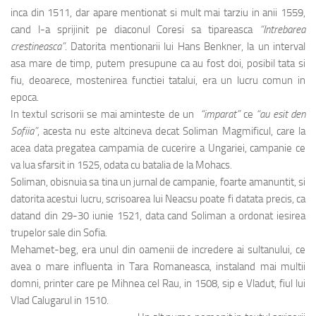
inca din 1511, dar apare mentionat si mult mai tarziu in anii 1559,
cand l-a sprijinit pe diaconul Coresi sa tipareasca
“Intrebarea
crestineasca”
. Datorita mentionarii lui Hans Benkner, la un interval
asa mare de timp, putem presupune ca au fost doi, posibil tata si
fiu, deoarece, mostenirea functiei tatalui, era un lucru comun in
epoca.
In textul scrisorii se mai aminteste de un
“imparat”
ce
“au esit den
Sofiia”
, acesta nu este altcineva decat Soliman Magmificul, care la
acea data pregatea campamia de cucerire a Ungariei, campanie ce
va lua sfarsit in 1525, odata cu batalia de la Mohacs.
Soliman, obisnuia sa tina un jurnal de campanie, foarte amanuntit, si
datorita acestui lucru, scrisoarea lui Neacsu poate fi datata precis, ca
datand din 29-30 iunie 1521, data cand Soliman a ordonat iesirea
trupelor sale din Sofia.
Mehamet-beg, era unul din oamenii de incredere ai sultanului, ce
avea o mare influenta in Tara Romaneasca, instaland mai multii
domni, printer care pe Mihnea cel Rau, in 1508, sip e Vladut, fiul lui
Vlad Calugarul in 1510.