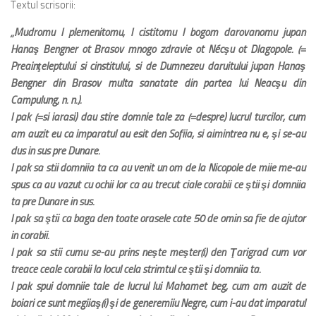
Textul scrisorii:
„Mudromu I plemenitomu, I cistitomu I bogom darovanomu jupan
Hanaş Bengner ot Brasov mnogo zdravie ot Nécşu ot Dlagopole. (=
Preainţeleptului si cinstitului, si de Dumnezeu daruitului jupan Hanaş
Bengner din Brasov multa sanatate din partea lui Neacşu din
Campulung, n. n.).
I pak (=si iarasi) dau stire domnie tale za (=despre) lucrul turcilor, cum
am auzit eu ca imparatul au esit den Sofiia, si aimintrea nu e, şi se-au
dus in sus pre Dunare.
I pak sa stii domniia ta ca au venit un om de la Nicopole de miie me-au
spus ca au vazut cu ochii lor ca au trecut ciale corabii ce ştii şi domniia
ta pre Dunare in sus.
I pak sa ştii ca baga den toate orasele cate 50 de omin sa fie de ajutor
in corabii.
I pak sa stii cumu se-au prins neşte meşter(i) den Ţarigrad cum vor
treace ceale corabii la locul cela strimtul ce ştii şi domniia ta.
I pak spui domniie tale de lucrul lui Mahamet beg, cum am auzit de
boiari ce sunt megiiaş(i) şi de generemiiu Negre, cum i-au dat imparatul