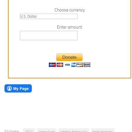
Choose currency
Enter amount
Etichete:
1521
campulung
cetatea brasovului
hans benkner