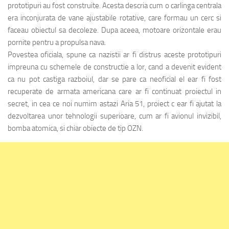
prototipuri au fost construite. Acesta descria cum o carlinga centrala
era inconjurata de vane ajustabile rotative, care formau un cerc si
faceau obiectul sa decoleze. Dupa aceea, motoare orizontale erau
pornite pentru a propulsa nava.
Povestea oficiala, spune ca nazistii ar fi distrus aceste prototipuri
impreuna cu schemele de constructie a lor, cand a devenit evident
ca nu pot castiga razboiul, dar se pare ca neoficial el ear fi fost
recuperate de armata americana care ar fi continuat proiectul in
secret, in cea ce noi numim astazi Aria 51, proiect c ear fi ajutat la
dezvoltarea unor tehnologii superioare, cum ar fi avionul invizibil,
bomba atomica, si chiar obiecte de tip OZN.