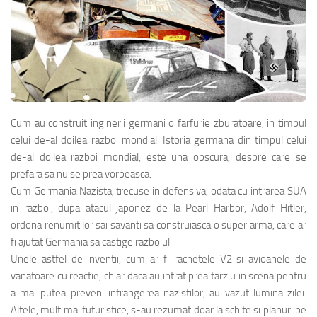
Cum au construit inginerii germani o farfurie zburatoare, in timpul
celui de-al doilea razboi mondial. Istoria germana din timpul celui
de-al doilea razboi mondial, este una obscura, despre care se
prefara sa nu se prea vorbeasca.
Cum Germania Nazista, trecuse in defensiva, odata cu intrarea SUA
in razboi, dupa atacul japonez de la Pearl Harbor, Adolf Hitler,
ordona renumitilor sai savanti sa construiasca o super arma, care ar
fi ajutat Germania sa castige razboiul.
Unele astfel de inventii, cum ar fi rachetele V2 si avioanele de
vanatoare cu reactie, chiar daca au intrat prea tarziu in scena pentru
a mai putea preveni infrangerea nazistilor, au vazut lumina zilei.
Altele, mult mai futuristice, s-au rezumat doar la schite si planuri pe