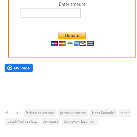
Enter amount
Etichete:
farfurie zburatoare
germania nazista
Hans Kammler
hitler
joseph Andreas Epp
ozn nazist
Schriever-Habermohl