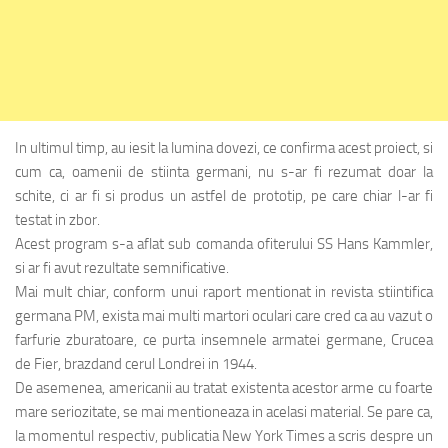
In ultimul timp, au iesit la lumina dovezi, ce confirma acest proiect, si
cum ca, oamenii de stiinta germani, nu s-ar fi rezumat doar la
schite, ci ar fi si produs un astfel de prototip, pe care chiar l-ar fi
testat in zbor.
Acest program s-a aflat sub comanda ofiterului SS Hans Kammler,
si ar fi avut rezultate semnificative.
Mai mult chiar, conform unui raport mentionat in revista stiintifica
germana PM, exista mai multi martori oculari care cred ca au vazut o
farfurie zburatoare, ce purta insemnele armatei germane, Crucea
de Fier, brazdand cerul Londrei in 1944.
De asemenea, americanii au tratat existenta acestor arme cu foarte
mare seriozitate, se mai mentioneaza in acelasi material. Se pare ca,
la momentul respectiv, publicatia New York Times a scris despre un