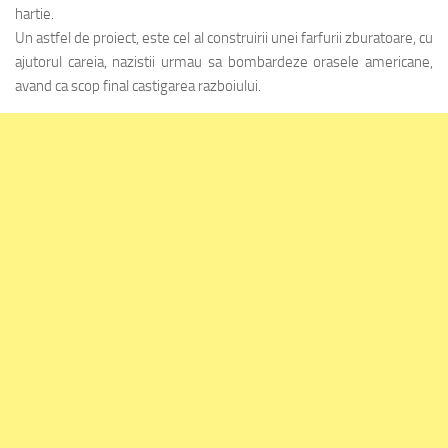
hartie.
Un astfel de proiect, este cel al construirii unei farfurii zburatoare, cu
ajutorul careia, nazistii urmau sa bombardeze orasele americane,
avand ca scop final castigarea razboiului.