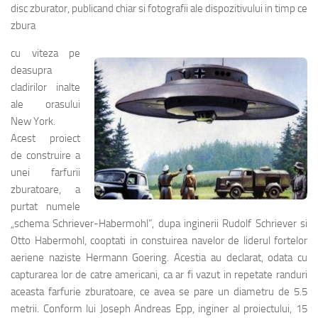
disc zburator, publicand chiar si fotografii ale dispozitivului in timp ce
zbura
cu viteza pe
deasupra
cladirilor inalte
ale orasului
New York.
Acest proiect
de construire a
unei farfurii
zburatoare, a
purtat numele
„schema Schriever-Habermohl”, dupa inginerii Rudolf Schriever si
Otto Habermohl, cooptati in constuirea navelor de liderul fortelor
aeriene naziste Hermann Goering. Acestia au declarat, odata cu
capturarea lor de catre americani, ca ar fi vazut in repetate randuri
aceasta farfurie zburatoare, ce avea se pare un diametru de 5.5
metrii. Conform lui Joseph Andreas Epp, inginer al proiectului, 15