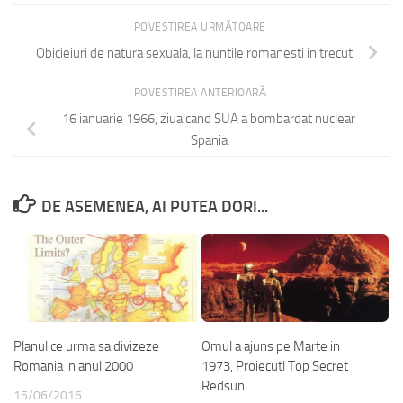
POVESTIREA URMĂTOARE
Obicieiuri de natura sexuala, la nuntile romanesti in trecut
POVESTIREA ANTERIOARĂ
16 ianuarie 1966, ziua cand SUA a bombardat nuclear
Spania
DE ASEMENEA, AI PUTEA DORI...
Planul ce urma sa divizeze
Omul a ajuns pe Marte in
Romania in anul 2000
1973, Proiecutl Top Secret
Redsun
15/06/2016