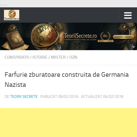
...
...
Skip to content
CONSPIRATII
/
ISTORIE
/
MISTER
/
OZN
Farfurie zburatoare construita de Germania
Nazista
DE
TEORII SECRETE
· PUBLICAT
09/02/2016
· ACTUALIZAT
06/02/2018