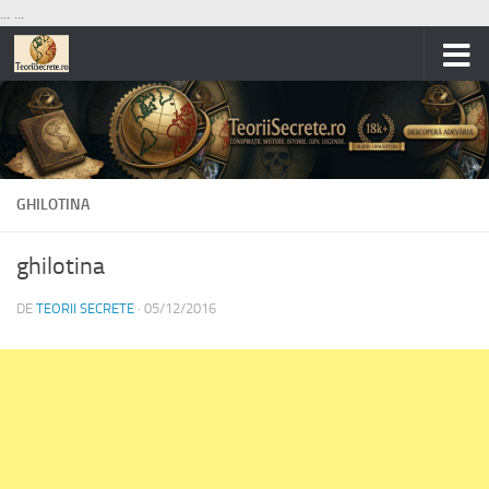
...
...
Skip to content
GHILOTINA
ghilotina
DE
TEORII SECRETE
·
05/12/2016