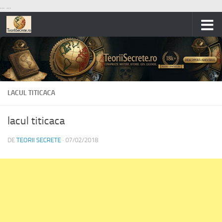
...
...
Skip to content
LACUL TITICACA
lacul titicaca
DE
TEORII SECRETE
·
07/02/2018