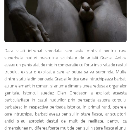
Daca v-ati intrebat vreodata care este motivul pentru care
superbele nuduri masculine sculptate de artistii Greciei Antice
aveau un penis atat de mic in comparatie cu forta inspirata de restul
trupului, exista o explicatie care ar putea sa va surprinda. Multe
dintre statuile din perioada Greciei Antice care intruchipeaza barbati
au un element in comun, si anume dimensiunea redusa a organelor
genitale. Istoricul suedez Ellen Oredsson a explicat aceasta
particularitate in cazul nudurilor prin perceptia asupra corpului
barbatesc in respectiva perioada istorica. In primul rand, operele
care intruchipau barbati aveau penisul in stare flasca, iar sculptorii
antici s-au apropiat destul de mult de realitate, pentru ca
dimensiunea nu diferea foarte mult de penisul in stare flasca al unui