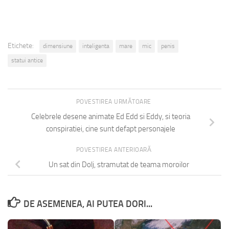
Etichete:
dimensiune
inteligenta
mare
mic
penis
statui antice
POVESTIREA URMĂTOARE
Celebrele desene animate Ed Edd si Eddy, si teoria
conspiratiei, cine sunt defapt personajele
POVESTIREA ANTERIOARĂ
Un sat din Dolj, stramutat de teama moroilor
DE ASEMENEA, AI PUTEA DORI...