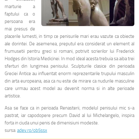
marturie a
faptului ca o
persoana era
mai presus de
placerile lumesti, in timp ce penisurile mari erau vazute ca obiecte
ale dorintei. De asemenea, preputul era considerat un element al
frumusetii pentru greci si romani, potrivit scrierilor lui Frederick
Hodges din Istoria Medicinei. In mod ideal acesta trebuia sa aiba trei
sferturi din lungimea penisului. Sculpturile clasice din perioada
Greciei Antice au influentat enorm reprezentarile trupului masculin
din arta europeana, asa ca nu este de mirare ca nudurile masculine
care urmau acest model au devenit norma si in alte perioade
artistice.
Asa se face ca in perioada Renasterii, modelul penisului mic s-a
pastrat, iar capodopere precum David al lui Michelangelo, inspira
forta in ciuda unui penis de dimenisiuni modeste.
sursa:
adev.ro/ob5ssx