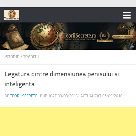
...
...
Skip to content
ISTORIE
/
TRADITII
Legatura dintre dimensiunea penisului si
inteligenta
DE
TEORII SECRETE
· PUBLICAT
03/08/2016
· ACTUALIZAT
05/09/2016