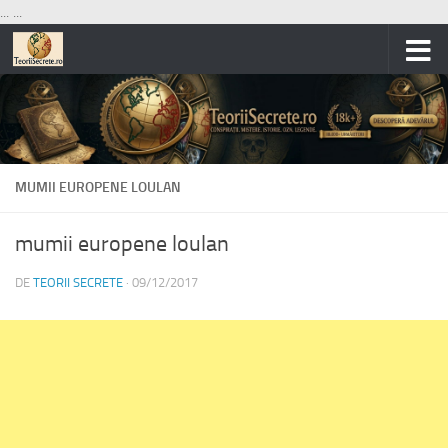
...
...
Skip to content
MUMII EUROPENE LOULAN
mumii europene loulan
DE
TEORII SECRETE
·
09/12/2017