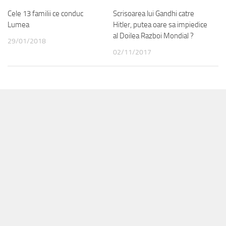
Cele 13 familii ce conduc
Scrisoarea lui Gandhi catre
Lumea
Hitler, putea oare sa impiedice
al Doilea Razboi Mondial ?
29/01/2018
02/11/2017