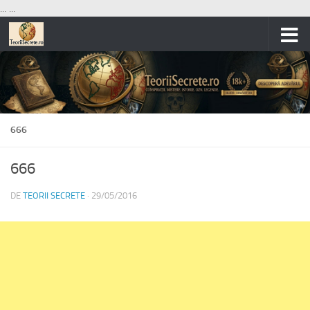
...
...
Skip to content
666
666
DE
TEORII SECRETE
·
29/05/2016