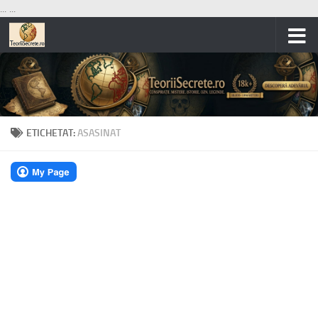
...
...
Skip to content
ETICHETAT:
ASASINAT