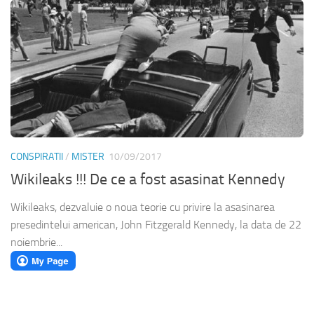
CONSPIRATII
/
MISTER
10/09/2017
Wikileaks !!! De ce a fost asasinat Kennedy
Wikileaks, dezvaluie o noua teorie cu privire la asasinarea
presedintelui american, John Fitzgerald Kennedy, la data de 22
noiembrie...