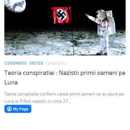
CONSPIRATII
/
MISTER
13/09/2017
Teoria conspiratiei : Nazistii primii oameni pe
Luna
Teoria conspiratiei conform careia primii oameni ce au ajuns pe
Luna ar fi fost nazistii, cu circa 27...