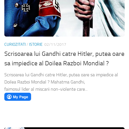
CURIOZITATI
/
ISTORIE
02/11/2017
Scrisoarea lui Gandhi catre Hitler, putea oare
sa impiedice al Doilea Razboi Mondial ?
Scrisoarea lui Gandhi catre Hitler, putea oare sa impiedice al
Doilea Razboi Mondial ? Mahatma Gandhi,
faimosul lider al miscarii non-violente care...