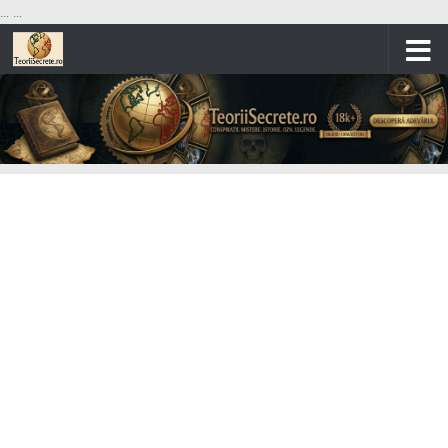
...
...
Skip to content