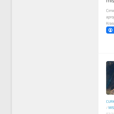
mis
Cimin
apro
Krasn
CURI
/
MI
02/1