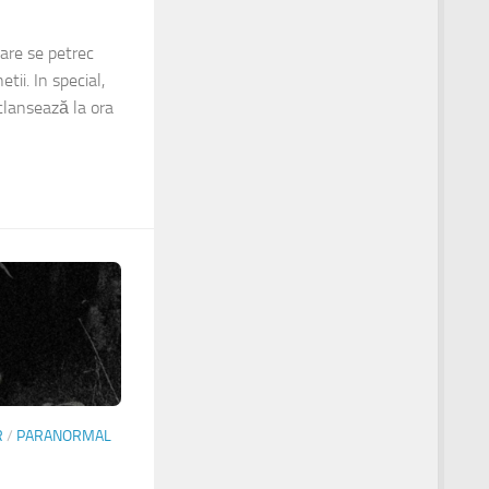
are se petrec
etii. In special,
clansează la ora
R
/
PARANORMAL