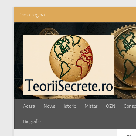
...
...
Prima pagină
Skip to content
Acasa
News
Istorie
Mister
OZN
Conspi
Biografie