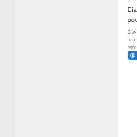
Dia
pov
Diav
nu e
este 