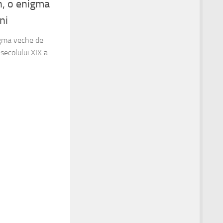
n, o enigma
ni
igma veche de
secolului XIX a