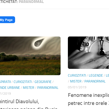
ETICHETAT:
PARANORMAL
CURIOZITATI
/
LEGENDE
/
L
/
MISTER
/
PARANORMAL
PIRATII
/
CURIOZITATI
/
GEOGRAFIE
/
05/01/2019
ENDE URBANE
/
MISTER
/
PARANORMAL
1/2019
Fenomene inexplic
intirul Diavolului,
petrec intre orele 