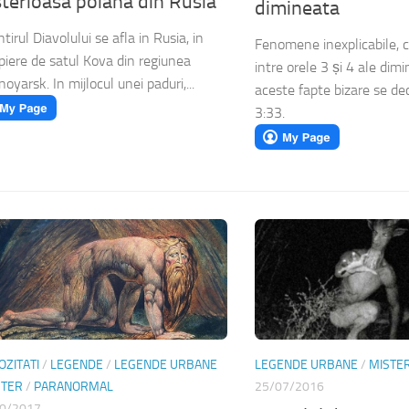
terioasa poiana din Rusia
dimineata
tirul Diavolului se afla in Rusia, in
Fenomene inexplicabile, c
piere de satul Kova din regiunea
intre orele 3 și 4 ale dimin
oyarsk. In mijlocul unei paduri,...
aceste fapte bizare se de
3:33.
OZITATI
/
LEGENDE
/
LEGENDE URBANE
LEGENDE URBANE
/
MISTE
STER
/
PARANORMAL
25/07/2016
0/2017