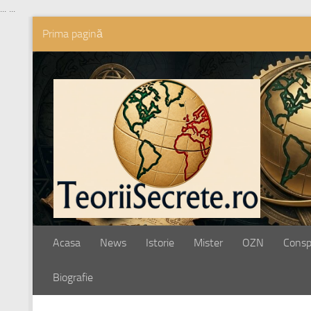
...
...
Prima pagină
Skip to content
Acasa
News
Istorie
Mister
OZN
Conspi
Biografie