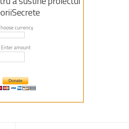
ru a sustine proiectul
oriiSecrete
Choose currency
Enter amount