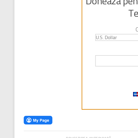
Doneaza pent
Te