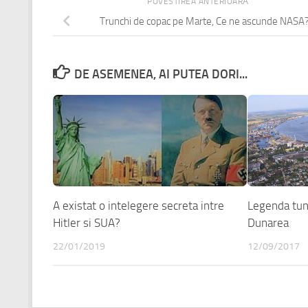
POVESTIREA ANTERIOARĂ
Trunchi de copac pe Marte, Ce ne ascunde NASA
DE ASEMENEA, AI PUTEA DORI...
A existat o intelegere secreta intre
Legenda tun
Hitler si SUA?
Dunarea
22/01/2019
12/09/2017