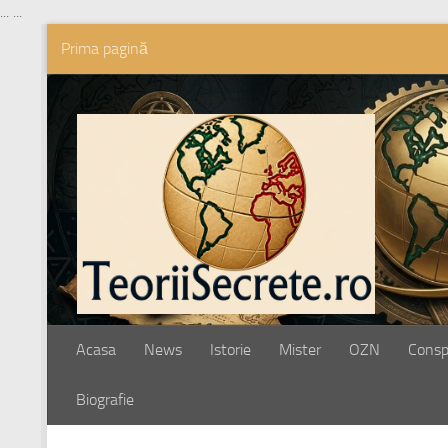
...
...
Prima pagină
Skip to content
Acasa
News
Istorie
Mister
OZN
Conspi
Biografie