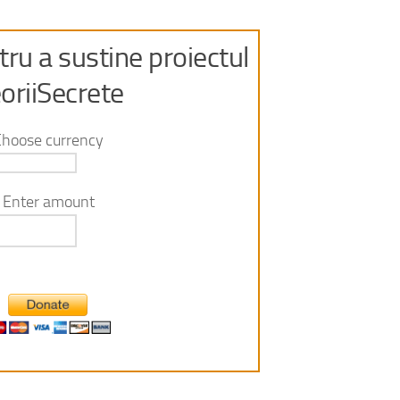
ru a sustine proiectul
oriiSecrete
Choose currency
Enter amount