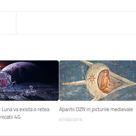
 Luna va exista o retea
Aparitii OZN in picturile medievale
nicatii 4G
07/03/2016