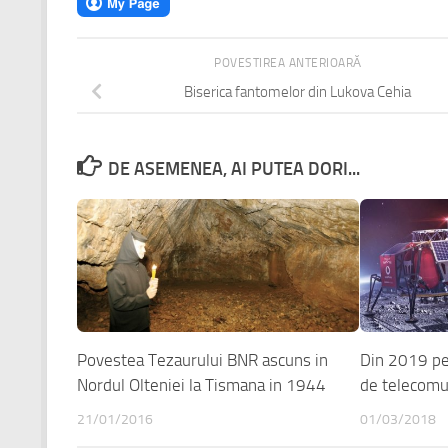
POVESTIREA ANTERIOARĂ
Biserica fantomelor din Lukova Cehia
DE ASEMENEA, AI PUTEA DORI...
Povestea Tezaurului BNR ascuns in
Din 2019 pe
Nordul Olteniei la Tismana in 1944
de telecomu
21/01/2016
01/03/2018