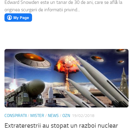
Edward Snowden este un tanar de 30 de ani, care se află la
originea scurgerii de informatii privind...
CONSPIRATII
/
MISTER
/
NEWS
/
OZN
19/02/2018
Extraterestrii au stopat un razboi nuclear