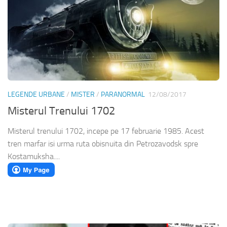
LEGENDE URBANE
/
MISTER
/
PARANORMAL
12/08/2017
Misterul Trenului 1702
Misterul trenului 1702, incepe pe 17 februarie 1985. Acest
tren marfar isi urma ruta obisnuita din Petrozavodsk spre
Kostamuksha....