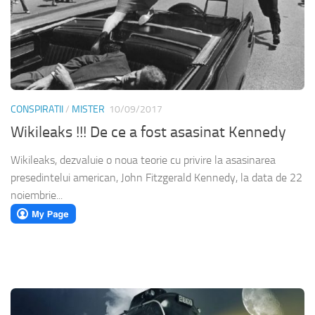
CONSPIRATII
/
MISTER
10/09/2017
Wikileaks !!! De ce a fost asasinat Kennedy
Wikileaks, dezvaluie o noua teorie cu privire la asasinarea
presedintelui american, John Fitzgerald Kennedy, la data de 22
noiembrie...