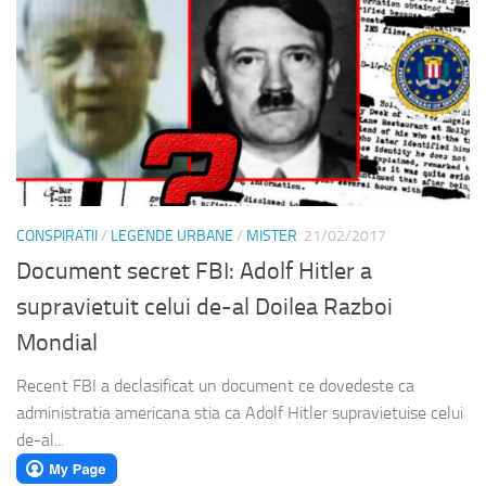
CONSPIRATII
/
LEGENDE URBANE
/
MISTER
21/02/2017
Document secret FBI: Adolf Hitler a
supravietuit celui de-al Doilea Razboi
Mondial
Recent FBI a declasificat un document ce dovedeste ca
administratia americana stia ca Adolf Hitler supravietuise celui
de-al...