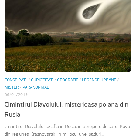
CONSPIRATII
/
CURIOZITATI
/
GEOGRAFIE
/
LEGENDE URBANE
/
MISTER
/
PARANORMAL
06/01/2019
Cimintirul Diavolului, misterioasa poiana din
Rusia
Cimintirul Diavolului se afla in Rusia, in apropiere de satul Kova
din regiunea Krasnoyarsk. In mijlocul unei paduri,...