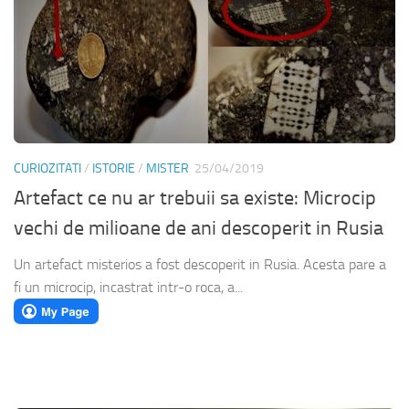
CURIOZITATI
/
ISTORIE
/
MISTER
25/04/2019
Artefact ce nu ar trebuii sa existe: Microcip
vechi de milioane de ani descoperit in Rusia
Un artefact misterios a fost descoperit in Rusia. Acesta pare a
fi un microcip, incastrat intr-o roca, a...